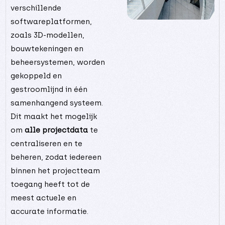
7
6
verschillende
1
2
softwareplatformen,
3
9
zoals 3D-modellen,
5
5
bouwtekeningen en
7
7
beheersystemen, worden
9
3
2
gekoppeld en
0
4
gestroomlijnd in één
6
6
8
samenhangend systeem.
8
1
Dit maakt het mogelijk
0
7
om
alle projectdata
te
2
3
centraliseren en te
4
9
beheren, zodat iedereen
6
2
binnen het projectteam
8
8
0
toegang heeft tot de
4
2
meest actuele en
0
5
6
accurate informatie.
7