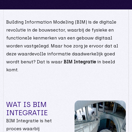
Building Information Modeling (BIM) is de digitale
revolutie in de bouwsector, waarbij de fysieke en
functionele kenmerken van een gebouw digitaal
0
worden vastgelegd. Maar hoe zorg je ervoor dat al
6
deze waardevolle informatie daadwerkelijk goed
8
wordt benut? Dat is waar
BIM Integratie
in beeld
0
0
2
komt.
4
6
6
8
8
0
0
2
9
WAT IS BIM
6
3
INTEGRATIE
1
7
3
BIM Integratie is het
9
5
1
proces waarbij