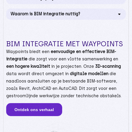
6
1
2
8
7
3
1
Waarom is BIM integratie nuttig?
3
4
3
9
5
5
6
6
7
2
8
6
BIM INTEGRATIE MET WAYPOINTS
0
8
9
3
7
4
1
Waypoints biedt een
eenvoudige en effectieve BIM-
8
3
0
2
integratie
die zorgt voor een vlotte samenwerking en
0
8
7
3
een hogere kwaliteit
in je projecten. Onze
3D-scanning
9
4
3
4
data wordt direct omgezet in
digitale modellen
die
6
8
9
5
naadloos aansluiten op je bestaande BIM-software,
1
5
5
6
zoals Revit, ArchiCAD en AutoCAD. Dit zorgt voor een
5
1
1
7
gestroomlijnde werkwijze zonder technische obstakels.
8
6
8
8
0
9
4
9
Ontdek ons verhaal
9
1
0
0
7
5
6
1
4
7
9
2