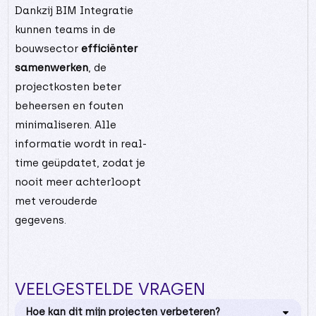
3
9
Dankzij BIM Integratie
9
1
kunnen teams in de
5
3
1
bouwsector
efficiënter
5
8
samenwerken
, de
7
4
projectkosten beter
9
0
0
beheersen en fouten
1
6
2
minimaliseren. Alle
3
2
3
informatie wordt in real-
5
9
9
8
time geüpdatet, zodat je
5
5
0
nooit meer achterloopt
1
2
2
7
met verouderde
6
4
3
9
gegevens.
6
0
1
8
6
7
0
2
4
2
VEELGESTELDE VRAGEN
8
0
4
4
1
Hoe kan dit mijn projecten verbeteren?